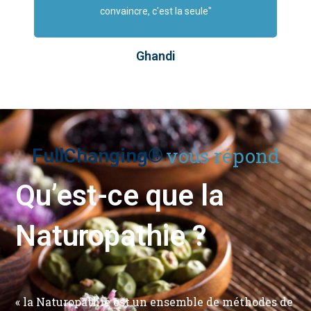
convaincre, c'est la seule"
Ghandi
vous répond
FullChanging®
Qu’est-ce que la
Naturopathie ?
« la Naturopathie est un ensemble de méthodes de