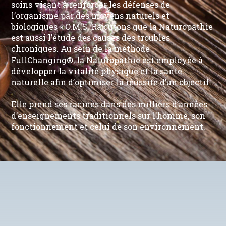
soins visant à renforcer les défenses de
l’organisme par des moyens naturels et
biologiques » O.M.S. Rajoutons que la Naturopathie
est aussi l’étude des causes des troubles
chroniques. Au sein de la méthode
FullChanging®, la Naturopathie est employée à
développer la vitalité physique et la santé
naturelle afin d’optimiser la réussite d’un objectif.
Elle prend ses racines dans des milliers d’années
d’enseignements traditionnels sur l’homme, son
fonctionnement et celui de son environnement.