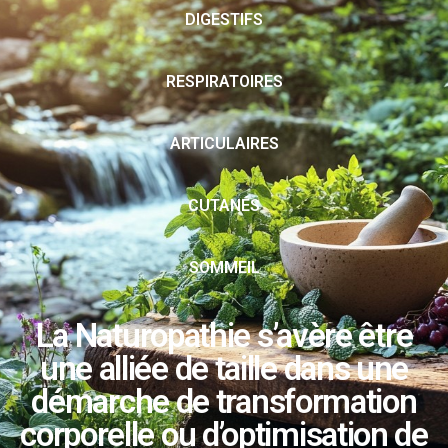
DIGESTIFS
RESPIRATOIRES
ARTICULAIRES
CUTANÉS
SOMMEIL
La Naturopathie s’avère être
une alliée de taille dans une
démarche de transformation
corporelle ou d’optimisation de